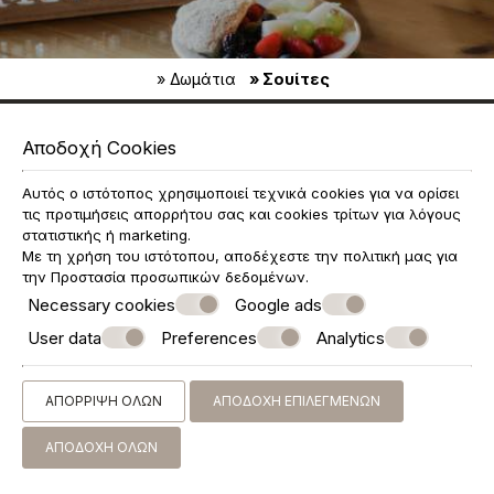
» Δωμάτια
» Σουίτες
ΕΠΙΚΟΙΝΩΝΉΣΤΕ ΜΑΖΊ ΜΑΣ
Αποδοχή Cookies
Mirabilis Boutique Hotel
Ξενοδοχείο Μετέωρα Καλαμπάκα
Αυτός ο ιστότοπος χρησιμοποιεί τεχνικά cookies για να ορίσει
τις προτιμήσεις απορρήτου σας και cookies τρίτων για λόγους
Μύλος Φώσκολου - 42200 Καλαμπάκα
στατιστικής ή marketing.
Με τη χρήση του ιστότοπου, αποδέχεστε την πολιτική μας για
Τμήμα Κρατήσεων:
210 260 1396
την
Προστασία προσωπικών δεδομένων
.
(Ωράριο: Χειμερινή Σεζόν Καθημερινά 09:00 - 17:00,
Necessary cookies
Google ads
Καλοκαιρινή Σεζόν Καθημερινά: 09:00 - 21:00)
User data
Preferences
Analytics
Ρεσεψιόν:
698 946 9623
(Ωράριο: Καθημερινά 08:00 - 23:00)
ΑΠΌΡΡΙΨΗ ΌΛΩΝ
ΑΠΟΔΟΧΉ ΕΠΙΛΕΓΜΈΝΩΝ
MHTE 1296253 (ver.0)
ΑΠΟΔΟΧΉ ΌΛΩΝ
reservations@panelhospitality.com