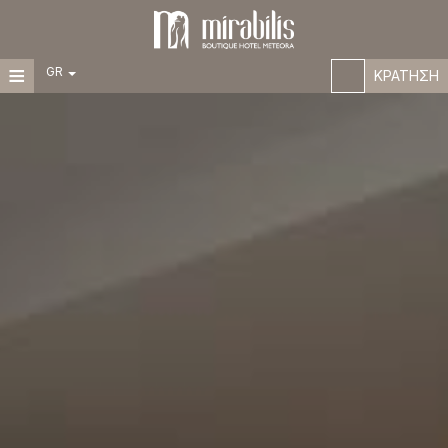
≡
GR
ΚΡΆΤΗΣΗ
EN
ΑΡΧΙΚΉ
DE
FR
ΞΕΝΟΔΟΧΕΊΟ
IT
ES
ΤΟΠΟΘΕΣΊΑ
ΔΙΑΜΟΝΉ
ΕΓΚΑΤΑΣΤΆΣΕΙΣ
Δωμάτια
Σουίτες
ΕΜΠΕΙΡΊΕΣ
ΕΙΔΙΚΈΣ ΠΡΟΣΦΟΡΈΣ
ΦΩΤΟΓΡΑΦΊΕΣ
3D TOUR