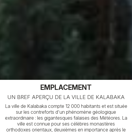
EMPLACEMENT
UN BREF APERÇU DE LA VILLE DE KALABAKA
La ville de Kalabaka compte 12 000 habitants et est située
sur les contreforts d'un phénomène géologique
extraordinaire : les gigantesques falaises des Météores. La
ville est connue pour ses célèbres monastères
orthodoxes orientaux, deuxièmes en importance après le