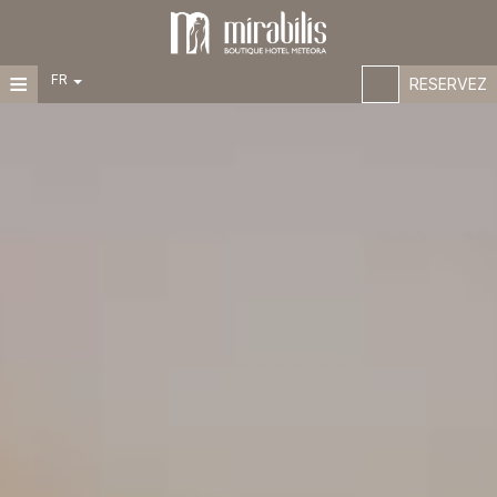
≡
FR
RESERVEZ
EN
ACCUEIL
GR
DE
HÔTEL
IT
ES
EMPLACEMENT
HÉBERGEMENT
INSTALLATIONS
Chambres
Suites
EXPÉRIENCES
OFFRES SPÉCIALES
GALERIE DE PHOTOS
3D TOUR